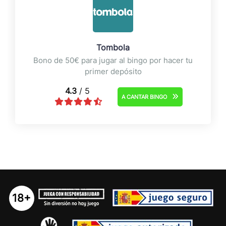
Tombola
Bono de 50€ para jugar al bingo por hacer tu
primer depósito
4.3
/ 5
A CANTAR BINGO
18+