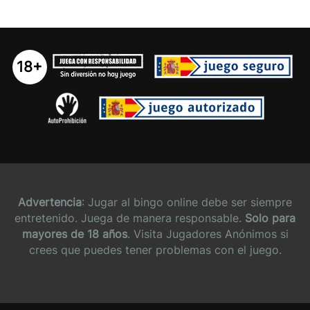
18+
Advertencia
: Jugar al bingo online debe ser siempre
entretenido. Juega de manera responsable.
Solo para
mayores de 18 años
. Visita Jugadores Anónimos si
crees que puedes tener problemas con el juego.