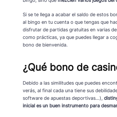
bingo, sino que
mezclen varios juegos del 
Si se te llega a acabar el saldo de estos 
al bingo en tu cuenta o que tengas que ha
disfrutar de partidas gratuitas en varias 
como prácticas, ya que puedes llegar a coge
bono de bienvenida.
¿Qué bono de casi
Debido a las similitudes que puedes encon
verás, al final cada una tiene sus debilidad
software de apuestas deportivas…),
disti
inicial es un buen instrumento para desma