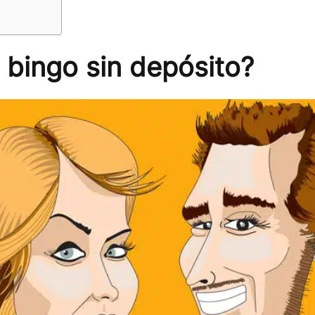
bingo sin depósito?