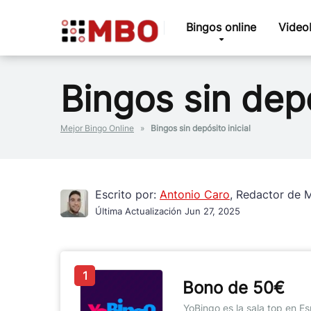
Bingos online
Video
Bingos sin depó
Mejor Bingo Online
»
Bingos sin depósito inicial
Escrito por:
Antonio Caro
, Redactor de 
Última Actualización Jun 27, 2025
1
Bono de 50€
YoBingo es la sala top en E