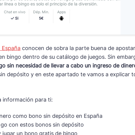
r línea o bingo es solo el principio de la diversión.
Chat en vivo
Dép. Min.
Apps
Si
5€
n España
conocen de sobra la parte buena de aposta
en bingo dentro de su catálogo de juegos. Sin embar
ngo sin necesidad de llevar a cabo un ingreso de diner
sin depósito y en este apartado te vamos a explicar t
información para ti:
dinero como bono sin depósito en España
ngo con estos bonos sin depósito
 jugar un bono gratis de bingo