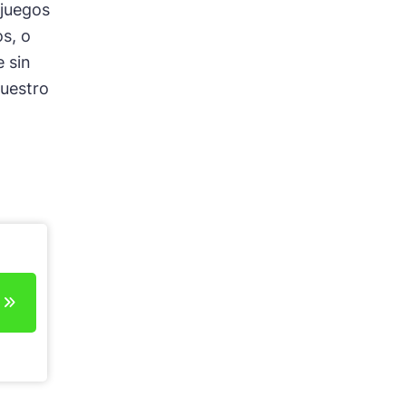
 juegos
s, o
 sin
vuestro