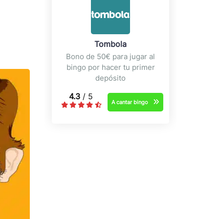
Tombola
Bono de 50€ para jugar al
bingo por hacer tu primer
depósito
4.3
/ 5
A cantar bingo