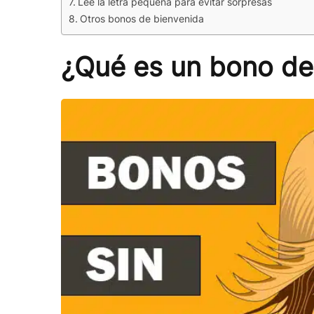
Lee la letra pequeña para evitar sorpresas
Otros bonos de bienvenida
¿Qué es un bono de 