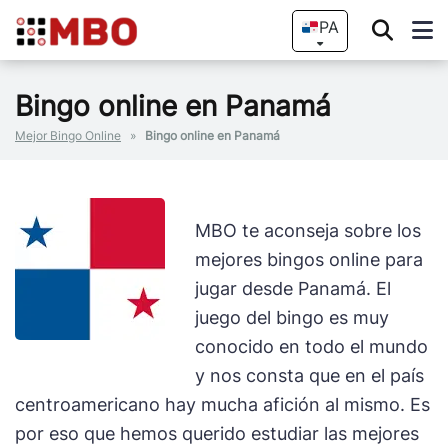
PA
Bingo online en Panamá
Mejor Bingo Online
»
Bingo online en Panamá
MBO te aconseja sobre los
mejores bingos online para
jugar desde Panamá. El
juego del bingo es muy
conocido en todo el mundo
y nos consta que en el país
centroamericano hay mucha afición al mismo. Es
por eso que hemos querido estudiar las mejores