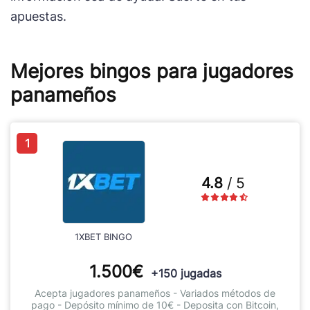
apuestas.
Mejores bingos para jugadores
panameños
1
4.8
/ 5
1XBET BINGO
1.500€
+150 jugadas
Acepta jugadores panameños - Variados métodos de
pago - Depósito mínimo de 10€ - Deposita con Bitcoin,