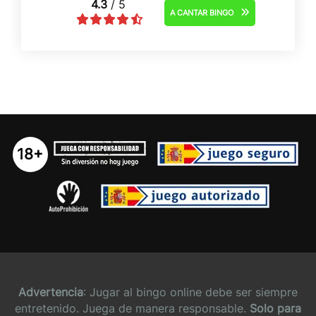
4.3
/ 5
A CANTAR BINGO
18+
Advertencia
: Jugar al bingo online debe ser siempre
entretenido. Juega de manera responsable.
Solo para