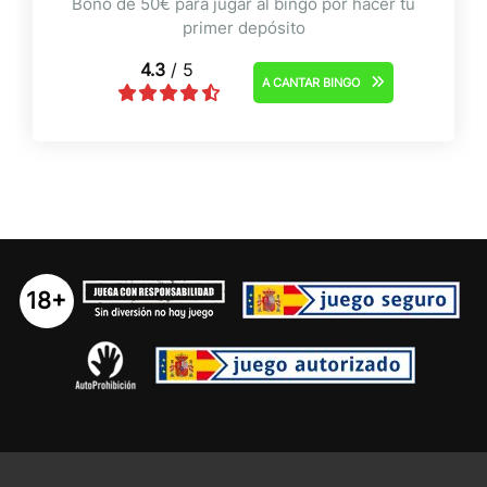
Bono de 50€ para jugar al bingo por hacer tu
primer depósito
4.3
/ 5
A CANTAR BINGO
18+