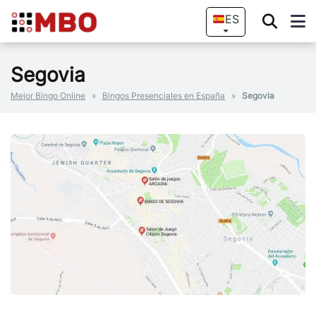
ES
Segovia
Mejor Bingo Online
»
Bingos Presenciales en España
»
Segovia