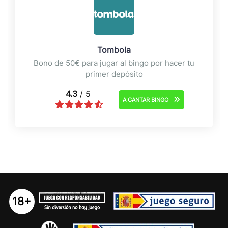
Tombola
Bono de 50€ para jugar al bingo por hacer tu
primer depósito
4.3
/ 5
A CANTAR BINGO
18+