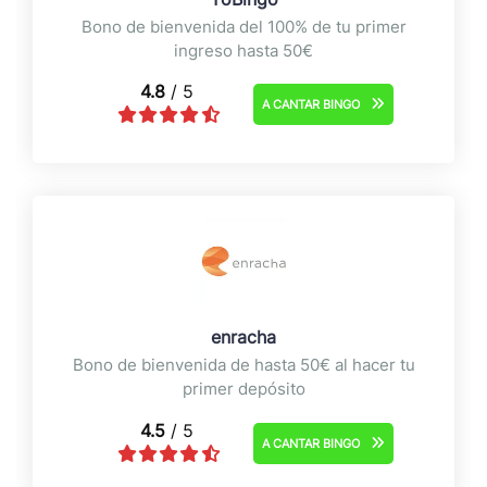
Bono de bienvenida del 100% de tu primer
ingreso hasta 50€
4.8
/ 5
A CANTAR BINGO
enracha
Bono de bienvenida de hasta 50€ al hacer tu
primer depósito
4.5
/ 5
A CANTAR BINGO