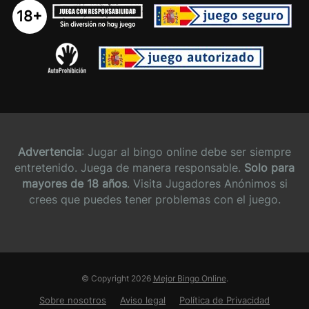
18+
Advertencia
: Jugar al bingo online debe ser siempre
entretenido. Juega de manera responsable.
Solo para
mayores de 18 años
. Visita Jugadores Anónimos si
crees que puedes tener problemas con el juego.
© Copyright 2026
Mejor Bingo Online
.
Sobre nosotros
Aviso legal
Política de Privacidad