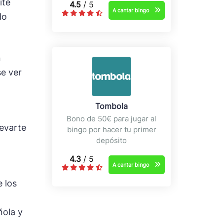
ite
4.5
/ 5
A cantar bingo
do
n
se ver
Tombola
Bono de 50€ para jugar al
levarte
bingo por hacer tu primer
depósito
4.3
/ 5
A cantar bingo
e los
ñola y