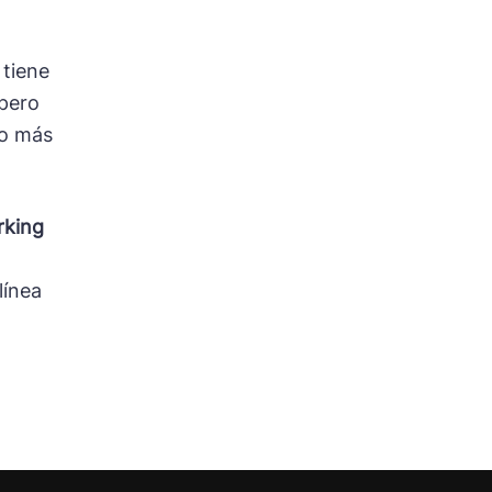
 tiene
 pero
lo más
rking
línea