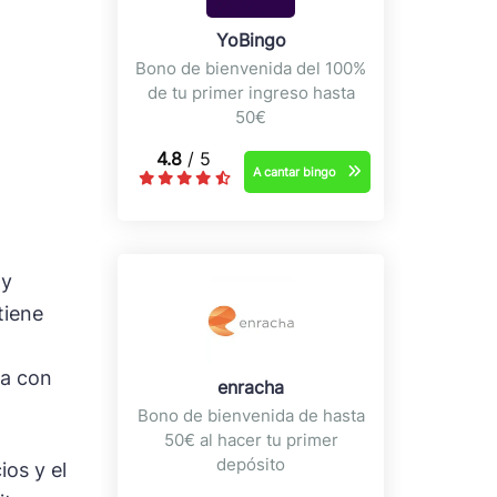
YoBingo
Bono de bienvenida del 100%
de tu primer ingreso hasta
50€
4.8
/ 5
A cantar bingo
 y
tiene
ta con
enracha
Bono de bienvenida de hasta
50€ al hacer tu primer
depósito
os y el