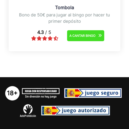
Tombola
Bono de 50€ para jugar al bingo por hacer tu
primer depósito
4.3
/ 5
A CANTAR BINGO
18+