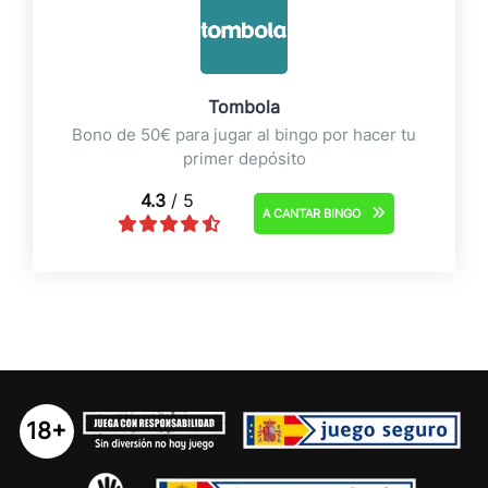
Tombola
Bono de 50€ para jugar al bingo por hacer tu
primer depósito
4.3
/ 5
A CANTAR BINGO
18+