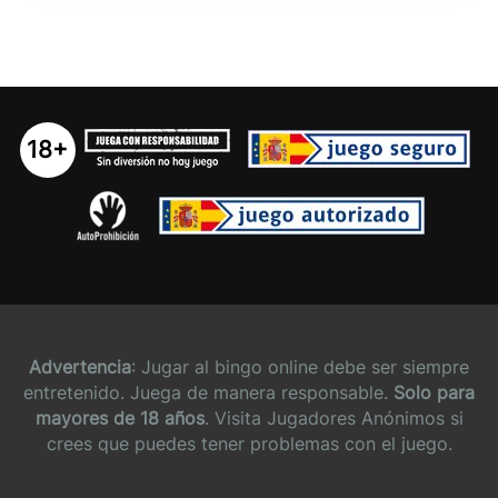
18+
Advertencia
: Jugar al bingo online debe ser siempre
entretenido. Juega de manera responsable.
Solo para
mayores de 18 años
. Visita Jugadores Anónimos si
crees que puedes tener problemas con el juego.